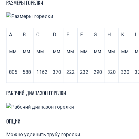
РАЗМЕРЫ ГОРЕЛКИ
A
B
C
D
E
F
G
H
K
L
мм
мм
мм
мм
мм
мм
мм
мм
мм
м
805
588
1162
370
222
232
290
320
320
3
РАБОЧИЙ ДИАПАЗОН ГОРЕЛКИ
ОПЦИИ
Можно удлинить трубу горелки.