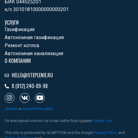
БИК 044525201
к/с 30101810000000000201
УСЛУГИ
Газификация
Автономная газификация
Ремонт котлов
Автономная канализация
О КОМПАНИИ
HELLO@OTEPLENIE.RU
8 (812) 240-89-98
I
V
Y
n
k
o
s
u
Дизайн
и
разработка сайта.
t
t
a
u
За векторный контент на этом сайте благодарим
freepik.com
g
b
r
e
This site is protected by reCAPTCHA and the Google
Privacy Policy
and