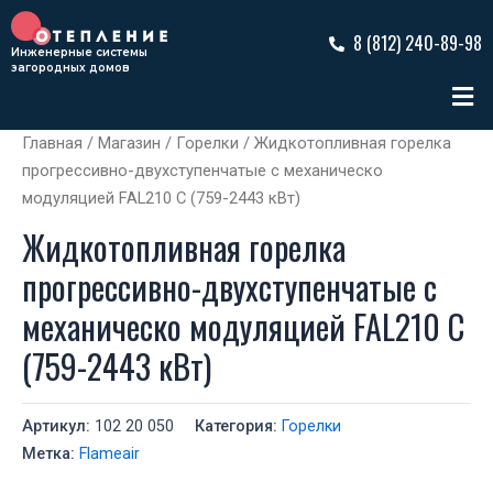
Перейти
к
8 (812) 240-89-98
Инженерные системы
содержимому
загородных домов
Ме
Главная
/
Магазин
/
Горелки
/ Жидкотопливная горелка
прогрессивно-двухступенчатые с механическо
модуляцией FAL210 C (759-2443 кВт)
Жидкотопливная горелка
прогрессивно-двухступенчатые с
механическо модуляцией FAL210 C
(759-2443 кВт)
Артикул:
102 20 050
Категория:
Горелки
Метка:
Flameair