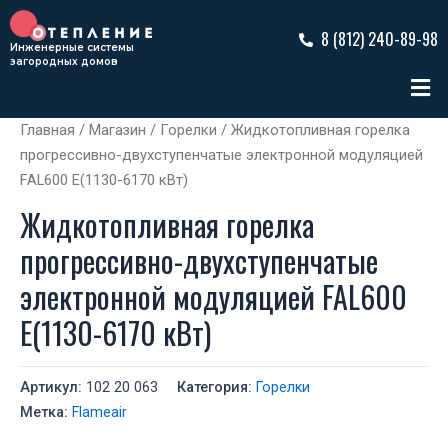
Перейти
к
8 (812) 240-89-98
Инженерные системы
содержимому
загородных домов
Ме
Главная
/
Магазин
/
Горелки
/ Жидкотопливная горелка
прогрессивно-двухступенчатые электронной модуляцией
FAL600 E(1130-6170 кВт)
Жидкотопливная горелка
прогрессивно-двухступенчатые
электронной модуляцией FAL600
E(1130-6170 кВт)
Артикул:
102 20 063
Категория:
Горелки
Метка:
Flameair