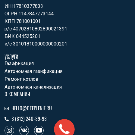
ИНН 7810377833
ОГРН 1147847273144
КПП 781001001
р/с 40702810802890021391
БИК 044525201
к/с 30101810000000000201
УСЛУГИ
Газификация
Автономная газификация
Ремонт котлов
Автономная канализация
О КОМПАНИИ
HELLO@OTEPLENIE.RU
8 (812) 240-89-98
I
V
Y
n
k
o