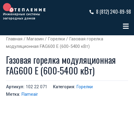
Перейти
к
8 (812) 240-89-98
Инженерные системы
содержимому
загородных домов
Ме
Главная
/
Магазин
/
Горелки
/ Газовая горелка
модуляционная FAG600 Е (600-5400 кВт)
Газовая горелка модуляционная
FAG600 Е (600-5400 кВт)
Артикул:
102 22 071
Категория:
Горелки
Метка:
Flameair