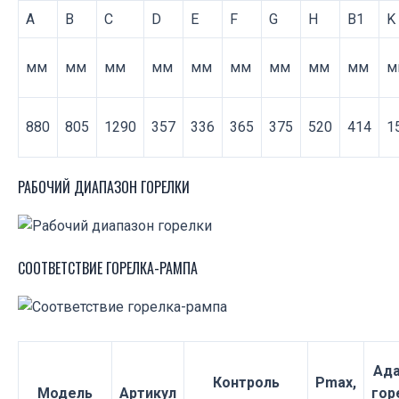
A
B
C
D
E
F
G
H
B1
K
мм
мм
мм
мм
мм
мм
мм
мм
мм
м
880
805
1290
357
336
365
375
520
414
1
РАБОЧИЙ ДИАПАЗОН ГОРЕЛКИ
СООТВЕТСТВИЕ ГОРЕЛКА-РАМПА
Ада
Контроль
Pmax,
Модель
Артикул
гор