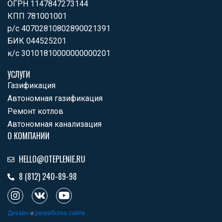
ОГРН 1147847273144
КПП 781001001
р/с 40702810802890021391
БИК 044525201
к/с 30101810000000000201
УСЛУГИ
Газификация
Автономная газификация
Ремонт котлов
Автономная канализация
О КОМПАНИИ
HELLO@OTEPLENIE.RU
8 (812) 240-89-98
I
V
Y
n
k
o
s
u
Дизайн
и
разработка сайта.