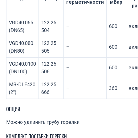
герметичности
мБар
ра
VGD40.065
122 25
–
600
вкл
(DN65)
504
VGD40.080
122 25
–
600
вкл
(DN80)
505
VGD40.0100
122 25
–
600
вкл
(DN100)
506
MB-DLE420
122 25
–
360
вкл
(2″)
666
ОПЦИИ
Можно удлинить трубу горелки.
КОМПЛЕКТ ПОСТАВКИ ГОРЕЛКИ