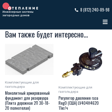
Перейти
к
8 (812) 240-89-98
Инженерные системы
содержимому
загородных домов
Ме
Вам также будет интересно…
Комплектующие для
газгольдера
Комплектующие для
газгольдера
Монолитный армированный
фундамент для резервуара
Регулятор давления газа
(Плита дорожная 2П 30-18-
RegO (США) LV404H4620
20 полнотелая)
11кг/ч