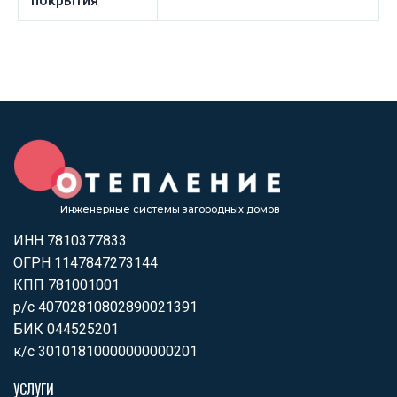
покрытия
Инженерные системы загородных домов
ИНН 7810377833
ОГРН 1147847273144
КПП 781001001
р/с 40702810802890021391
БИК 044525201
к/с 30101810000000000201
УСЛУГИ